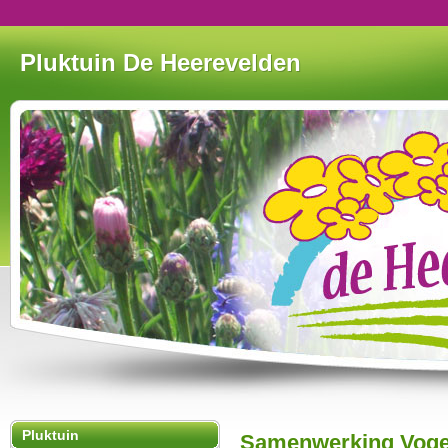
Pluktuin De Heerevelden
Pluktuin
Samenwerking Voge